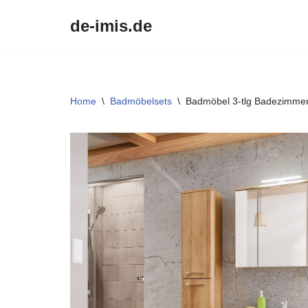
de-imis.de
Przejdź
do
treści
Home
\
Badmöbelsets
\
Badmöbel 3-tlg Badezimmer