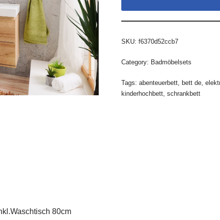
SKU:
f6370d52ccb7
Category:
Badmöbelsets
Tags:
abenteuerbett
,
bett de
,
elekt
kinderhochbett
,
schrankbett
nkl.Waschtisch 80cm