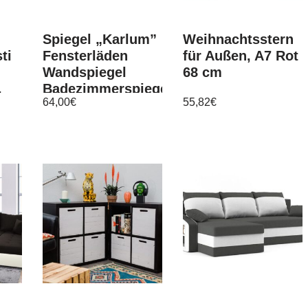
Spiegel „Karlum”
Weihnachtsstern
ti
Fensterläden
für Außen, A7 Rot
Wandspiegel
68 cm
,
Badezimmerspiegel
64,00
€
55,82
€
t,
Landhausmöbel
weiß