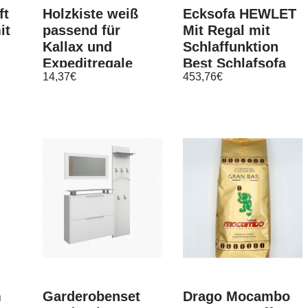
ft
Holzkiste weiß
Ecksofa HEWLET
it
passend für
Mit Regal mit
Kallax und
Schlaffunktion
Expeditregale
Best Schlafsofa
14,37
€
453,76
€
z
Regaleinsatz
mit Bettkasten!
m
Garderobenset
Drago Mocambo