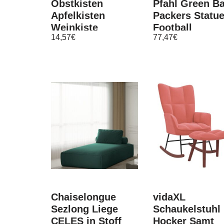
Obstkisten
Pfahl Green B
Apfelkisten
Packers Statu
Weinkiste
Football
14,57
€
77,47
€
Bücherregalkiste
Chaiselongue
vidaXL
Sezlong Liege
Schaukelstuhl 
CELES in Stoff
Hocker Samt