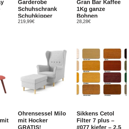
ay
Garderobe
Gran Bar Kaffee
e
Schuhschrank
1Kg ganze
Schuhkipper
Bohnen
219,99
€
28,28
€
Spiegel
Schuhschrank
Weiß Rena
Ohrensessel Milo
Sikkens Cetol
mit
mit Hocker
Filter 7 plus –
GRATIS!
#077 kiefer – 2,5