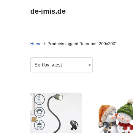
de-imis.de
Przejdź
do
treści
Home
\
Products tagged “futonbett 200x200”