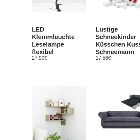
LED
Lustige
Klemmleuchte
Schneekinder
Leselampe
Küsschen Kuss
flexibel
Schneemann
27,90
€
17,56
€
Tischlampe
Schneemänner
Schreibtisch flex
Polyresin-Figu
schwarz 5W GU10