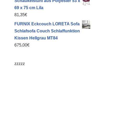
Schaukelstuhl aus Polyester 53 x
69 x 75 cm Lila
81,35
€
FURNIX Eckcouch LORETA Sofa
Schlafsofa Couch Schlaffunktion
Kissen Hellgrau MT84
675,00
€
zzzzz