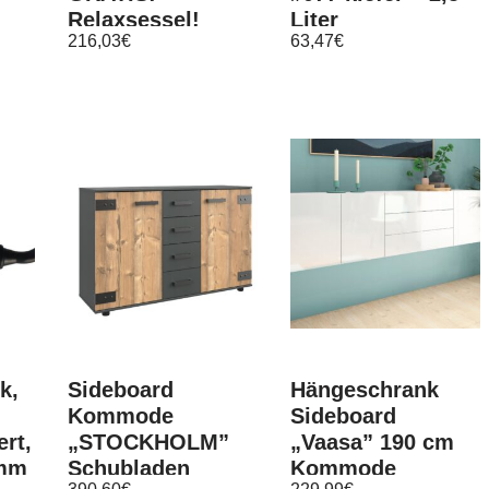
Relaxsessel!
Liter
216,03
€
63,47
€
Polstersessel!
Skandinavisch!
HIT!
k,
Sideboard
Hängeschrank
Kommode
Sideboard
ert,
„STOCKHOLM”
„Vaasa” 190 cm
 mm
Schubladen
Kommode