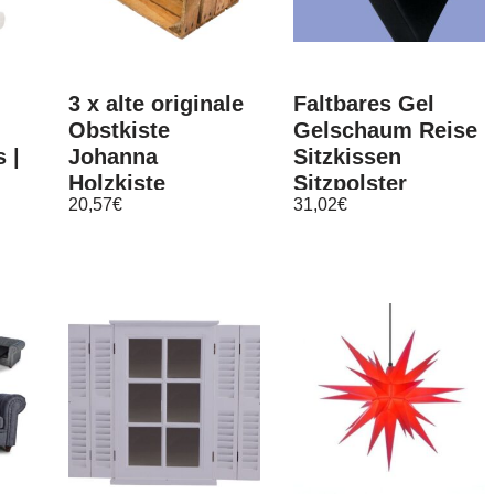
3 x alte originale
Faltbares Gel
Obstkiste
Gelschaum Reise
 |
Johanna
Sitzkissen
Holzkiste
Sitzpolster
20,57
€
31,02
€
Weinkiste
schwarz Kissen
r
Stadion Auto KFZ