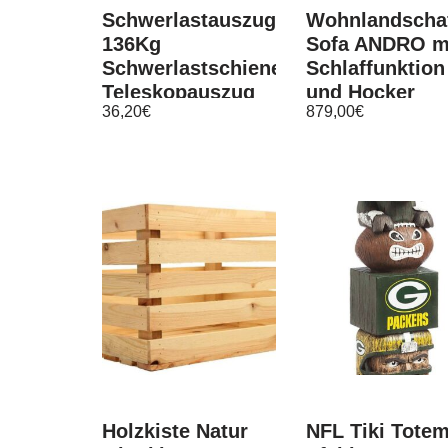
Schwerlastauszug
Wohnlandscha
136Kg
Sofa ANDRO m
Schwerlastschienen
Schlaffunktion
Teleskopauszug
und Hocker
36,20
€
879,00
€
Teleskopschiene
Weiss-Schwar
DB53
Holzkiste Natur
NFL Tiki Tote