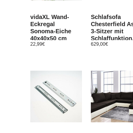
vidaXL Wand-
Schlafsofa
Eckregal
Chesterfield As
Sonoma-Eiche
3-Sitzer mit
40x40x50 cm
Schlaffunktion
22,99
€
629,00
€
Holzwerkstoff
Couch 3-er, Bet
Sofa