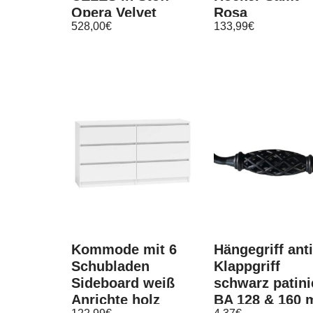
Opera Velvet
Rosa
528,00
€
133,99
€
Petrol
Kommode mit 6
Hängegriff anti
Schubladen
Klappgriff
Sideboard weiß
schwarz patini
Anrichte holz
BA 128 & 160