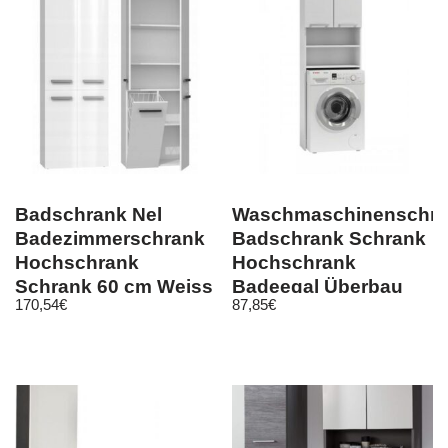
Badschrank Nel
Waschmaschinenschr
Badezimmerschrank
Badschrank Schrank
Hochschrank
Hochschrank
Schrank 60 cm Weiss
Badeegal Überbau
170,54
€
87,85
€
Hochglanz
weiß