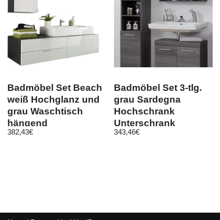
Badmöbel Set Beach
Badmöbel Set 3-tlg.
weiß Hochglanz und
grau Sardegna
grau Waschtisch
Hochschrank
hängend
Unterschrank
382,43
€
343,46
€
Waschbecken opt.
Spiegelschrank
Runner