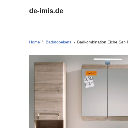
de-imis.de
Przejdź
do
treści
Home
\
Badmöbelsets
\
Badkombination Eiche San 