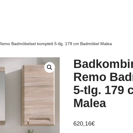
Remo Badmöbelset komplett 5-tlg. 179 cm Badmöbel Malea
Badkombin
Remo Badm
5-tlg. 17
Malea
620,16
€