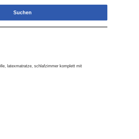
Suchen
lle
,
latexmatratze
,
schlafzimmer komplett mit