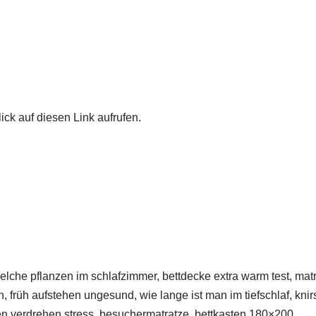
ick auf diesen Link aufrufen.
elche pflanzen im schlafzimmer, bettdecke extra warm test, matr
, früh aufstehen ungesund, wie lange ist man im tiefschlaf, kni
gen verdrehen stress, besuchermatratze, bettkasten 180×200