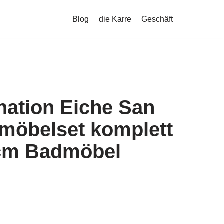
Blog
die Karre
Geschäft
ation Eiche San
öbelset komplett
9 cm Badmöbel