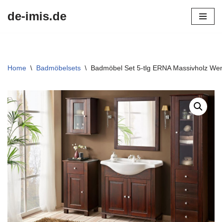
de-imis.de
Przejdź
do
treści
Home
\
Badmöbelsets
\
Badmöbel Set 5-tlg ERNA Massivholz Wen