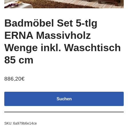
Badmöbel Set 5-tlg
ERNA Massivholz
Wenge inkl. Waschtisch
85 cm
886,20
€
Suchen
SKU:
6a979b6e14ce