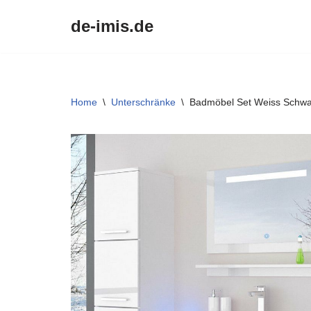
de-imis.de
Przejdź
do
treści
Home
\
Unterschränke
\
Badmöbel Set Weiss Schwa