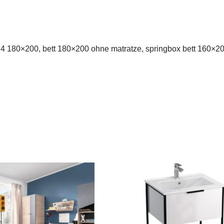
 h4 180×200, bett 180×200 ohne matratze, springbox bett 160×2