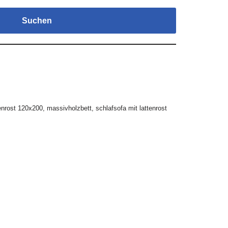
Suchen
tenrost 120x200
,
massivholzbett
,
schlafsofa mit lattenrost