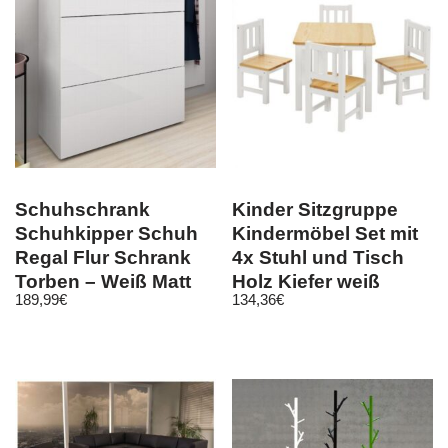
Schuhschrank
Kinder Sitzgruppe
Schuhkipper Schuh
Kindermöbel Set mit
Regal Flur Schrank
4x Stuhl und Tisch
Torben – Weiß Matt
Holz Kiefer weiß
189,99
€
134,36
€
Natur BOMI®