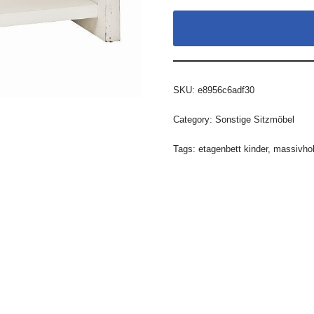
SKU:
e8956c6adf30
Category:
Sonstige Sitzmöbel
Tags:
etagenbett kinder
,
massivhol