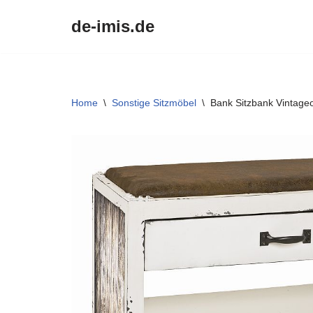
de-imis.de
Przejdź
do
treści
Home
\
Sonstige Sitzmöbel
\
Bank Sitzbank Vintageo