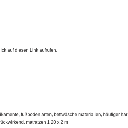
ick auf diesen Link aufrufen.
amente, fußboden arten, bettwäsche materialien, häufiger harnd
rückwirkend, matratzen 1 20 x 2 m