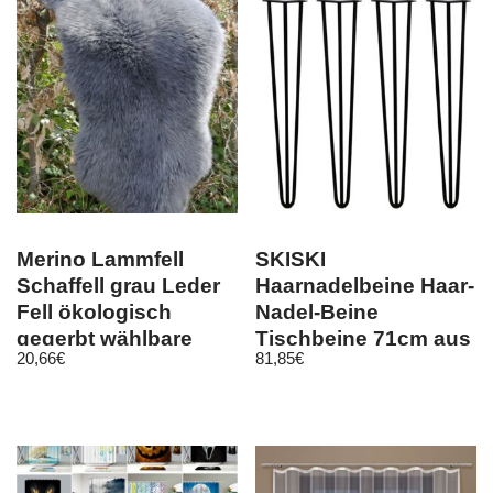
Merino Lammfell
SKISKI
Schaffell grau Leder
Haarnadelbeine Haar-
Fell ökologisch
Nadel-Beine
gegerbt wählbare
Tischbeine 71cm aus
20,66
€
81,85
€
Größe
Stahl