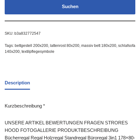
Suchen
SKU:
b3a832772547
Tags:
bettgestell 200x200
,
lattenrost 80x200
,
massiv bett 180x200
,
schlafsofa
140x200
,
textilpflegesymbole
Description
Kurzbeschreibung *
UNSERE ARTIKEL BEWERTUNGEN FRAGEN STRORES
HOOD FOTOGALLERIE PRODUKTBESCHREIBUNG
Bücherregal Regal Holzregal Standregal Büroregal 3in1 178×80-