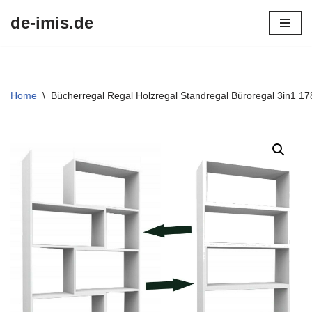
de-imis.de
Przejdź
do
treści
Home
\
Bücherregal Regal Holzregal Standregal Büroregal 3in1 