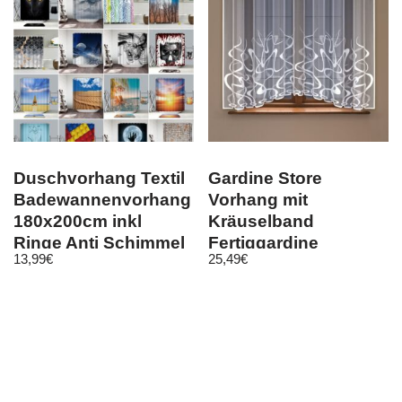
Duschvorhang Textil
Gardine Store
Badewannenvorhang
Vorhang mit
180x200cm inkl
Kräuselband
Ringe Anti Schimmel
Fertiggardine
13,99
€
25,49
€
Design2-2021
Jacquard