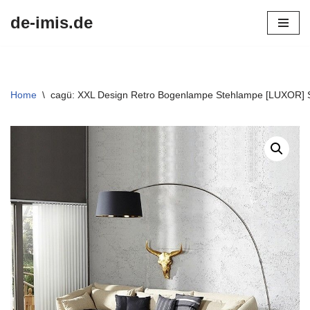
de-imis.de
Przejdź
do
treści
Home
\
cagü: XXL Design Retro Bogenlampe Stehlampe [LUXOR] 