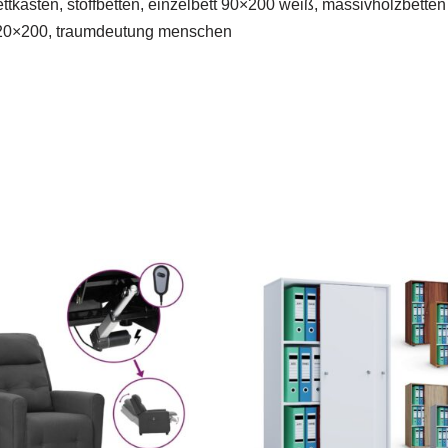
bettkasten, stoffbetten, einzelbett 90×200 weiß, massivholzbett
 120×200, traumdeutung menschen