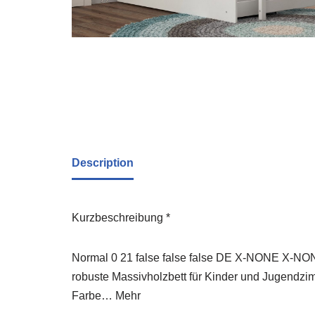
Description
Kurzbeschreibung *
Normal 0 21 false false false DE X-NONE X-NO
robuste Massivholzbett für Kinder und Jugendzim
Farbe… Mehr