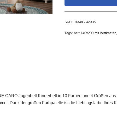
SKU:
01a4d534c33b
Tags:
bett 140x200 mit bettkasten
NE CARO Jugenbett Kinderbett in 10 Farben und 4 Größen aus
mer. Dank der großen Farbpalette ist die Lieblingsfarbe Ihres 