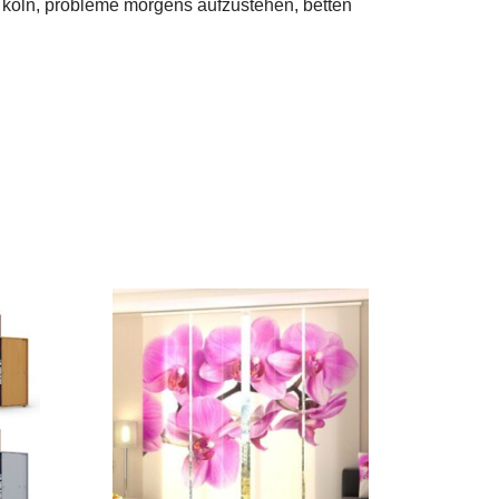
en köln, probleme morgens aufzustehen, betten