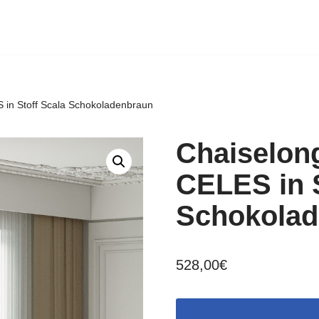
 in Stoff Scala Schokoladenbraun
Chaiselon
CELES in S
Schokolad
528,00
€