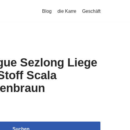
Blog
die Karre
Geschäft
gue Sezlong Liege
toff Scala
enbraun
Suchen