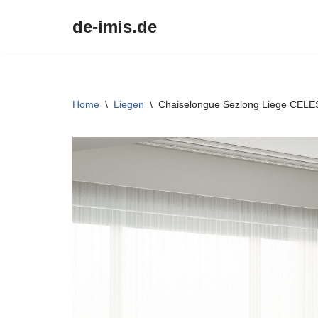
de-imis.de
Przejdź
do
treści
Home
\
Liegen
\
Chaiselongue Sezlong Liege CELES