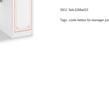
SKU:
5efc1168a413
Tags:
coole betten für teenager ju