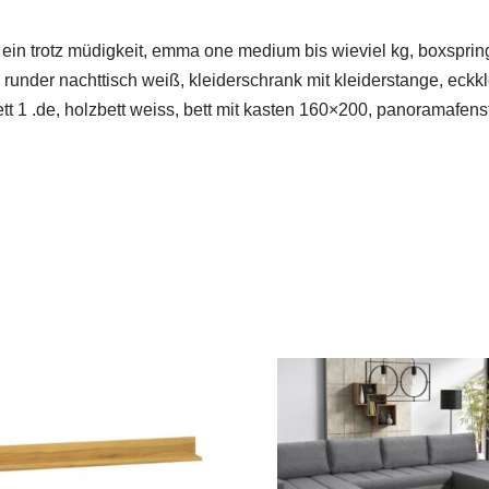
ht ein trotz müdigkeit, emma one medium bis wieviel kg, boxsprin
runder nachttisch weiß, kleiderschrank mit kleiderstange, eckkle
tt 1 .de, holzbett weiss, bett mit kasten 160×200, panoramafen