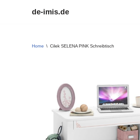
de-imis.de
Przejdź
do
treści
Home
\
Cilek SELENA PINK Schreibtisch