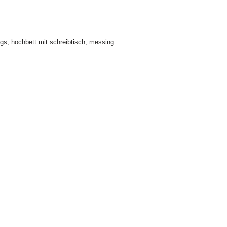
ngs
,
hochbett mit schreibtisch
,
messing