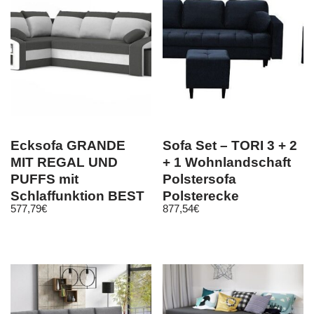
Ecksofa GRANDE
Sofa Set – TORI 3 + 2
MIT REGAL UND
+ 1 Wohnlandschaft
PUFFS mit
Polstersofa
Schlaffunktion BEST
Polsterecke
577,79
€
877,54
€
Schlafsofa! Hit!
Schlaffunktion