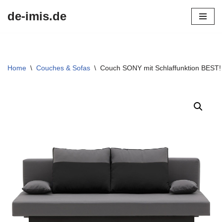
de-imis.de
Przejdź
do
treści
Home
\
Couches & Sofas
\
Couch SONY mit Schlaffunktion BEST! 