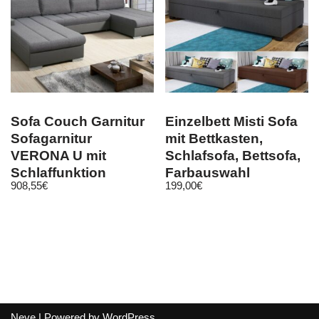
Sofa Couch Garnitur
Einzelbett Misti Sofa
Sofagarnitur
mit Bettkasten,
VERONA U mit
Schlafsofa, Bettsofa,
Schlaffunktion
Farbauswahl
908,55
€
199,00
€
Wohnlandschaft NEU
Jugendzimmer
Neve
| Powered by
WordPress