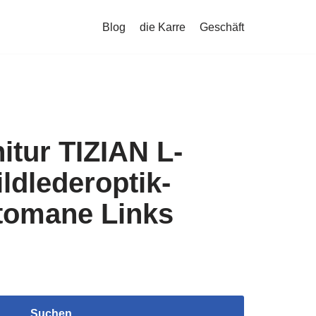
Blog
die Karre
Geschäft
tur TIZIAN L-
ldlederoptik-
ttomane Links
Suchen