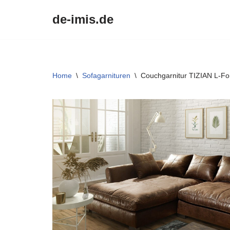
de-imis.de
Przejdź
do
treści
Home
\
Sofagarnituren
\
Couchgarnitur TIZIAN L-For