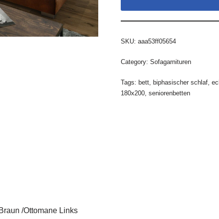
SKU:
aaa53ff05654
Category:
Sofagarnituren
Tags:
bett
,
biphasischer schlaf
,
ec
180x200
,
seniorenbetten
 Braun /Ottomane Links