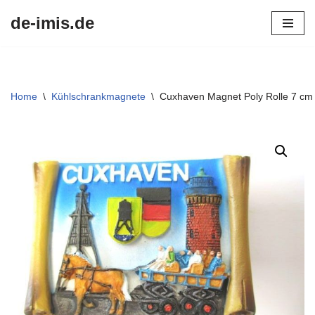
de-imis.de
Przejdź
do
treści
Home
\
Kühlschrankmagnete
\
Cuxhaven Magnet Poly Rolle 7 cm 