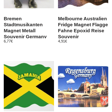
Bremen
Melbourne Australien
Stadtmusikanten
Fridge Magnet Flagge
Magnet Metall
Fahne Epoxid Reise
Souvenir Germany
Souvenir
6,77
€
4,91
€
(bro)