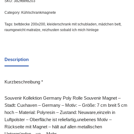
SKU:
3d2ffdefd203
Category:
Kühlschrankmagnete
Tags:
bettdecke 200x200
,
kleiderschrank mit schubladen
,
mädchen bett
,
raumgewicht matratze
,
reizhusten sobald ich mich hinlege
Description
Kurzbeschreibung *
Souvenir Kollektion Germany Poly Rolle Souvenir Magnet –
Stadt: Cuxhaven – Germany – Motiv: – Größe: 7 cm breit 5 cm
hoch – Material: Polyresin – Zustand: Neuware,einzeln in
Luftpolster – Oberfläche ist reliefartig,unebenes Motiv –
Rückseite mit Magnet – hält auf allen metallischen
Untergründen – vo… Mehr