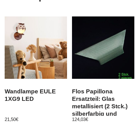
Wandlampe EULE
Flos Papillona
1XG9 LED
Ersatzteil: Glas
metallisiert (2 Stck.)
silberfarbig und
21,50
€
124,03
€
semitransp…