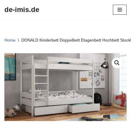
de-imis.de
Przejdź
do
treści
Home
\
DONALD Kinderbett Doppelbett Etagenbett Hochbett Stockbe