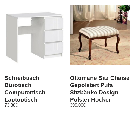
Schreibtisch
Ottomane Sitz Chaise
Bürotisch
Gepolstert Pufa
Computertisch
Sitzbänke Design
Laptoptisch
Polster Hocker
73,38
€
399,00
€
Büromöbel
Fußhocker
Hochglanz weiß