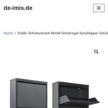
de-imis.de
Przejdź
do
treści
Home
\
Dublin Schuhschrank Metall Schuhregal Schuhkipper Schu