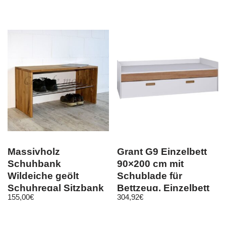
Kollektion
Massivholz
Grant G9 Einzelbett
Schuhbank
90×200 cm mit
Wildeiche geölt
Schublade für
Schuhregal Sitzbank
Bettzeug, Einzelbett
155,00
€
304,92
€
Dielenbank holz bank
für Zimmer
flur