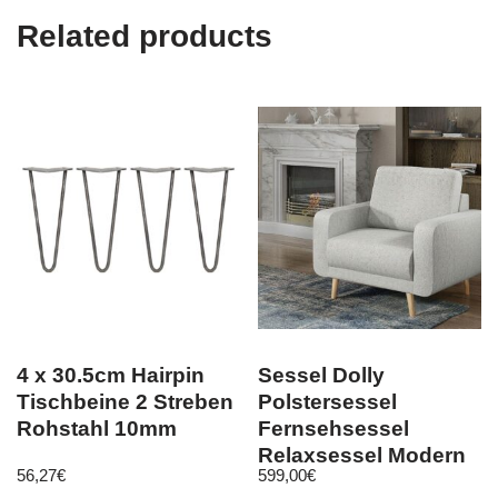
Related products
4 x 30.5cm Hairpin
Sessel Dolly
Tischbeine 2 Streben
Polstersessel
Rohstahl 10mm
Fernsehsessel
Relaxsessel Modern
56,27
€
599,00
€
Wohnzimmer