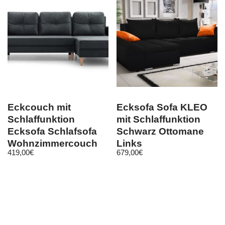
Eckcouch mit
Ecksofa Sofa KLEO
Schlaffunktion
mit Schlaffunktion
Ecksofa Schlafsofa
Schwarz Ottomane
Wohnzimmercouch
Links
419,00
€
679,00
€
Carl Dunkelgrau Grau