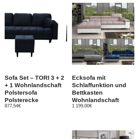
Sofa Set – TORI 3 + 2
Ecksofa mit
+ 1 Wohnlandschaft
Schlaffunktion und
Polstersofa
Bettkasten
Polsterecke
Wohnlandschaft
877,54
€
1 199,00
€
Schlaffunktion
RICO Polsterecke
Couch