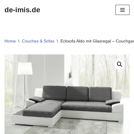
de-imis.de
Przejdź
do
treści
Home
\
Couches & Sofas
\
Ecksofa Aldo mit Glasregal – Couchgarn