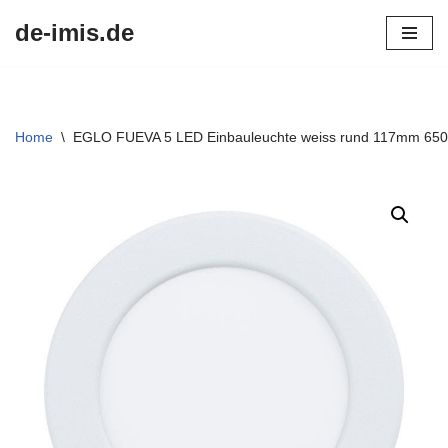
de-imis.de
Przejdź
do
treści
Home
\
EGLO FUEVA 5 LED Einbauleuchte weiss rund 117mm 65