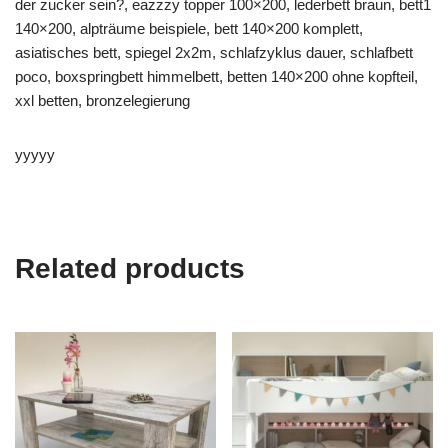
der zucker sein?, eazzzy topper 100×200, lederbett braun, bett1
140×200, alpträume beispiele, bett 140×200 komplett,
asiatisches bett, spiegel 2x2m, schlafzyklus dauer, schlafbett
poco, boxspringbett himmelbett, betten 140×200 ohne kopfteil,
xxl betten, bronzelegierung
yyyyy
Related products