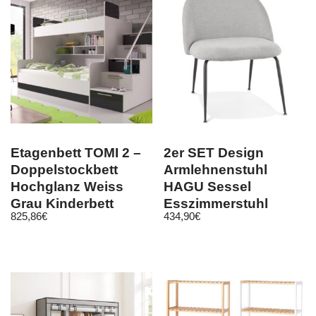
Etagenbett TOMI 2 –
2er SET Design
Doppelstockbett
Armlehnenstuhl
Hochglanz Weiss
HAGU Sessel
Grau Kinderbett
Esszimmerstuhl
825,86
€
434,90
€
Hochbett !
Stuhl Esszimmer