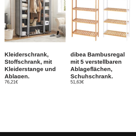
Kleiderschrank,
dibea Bambusregal
Stoffschrank, mit
mit 5 verstellbaren
Kleiderstange und
Ablageflächen,
Ablagen,
Schuhschrank,
76,21
€
51,63
€
Soffüberzug, für
Badezimmerregal…
Schlafz