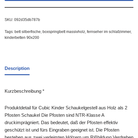
SKU:
092d35db787b
Tags:
bett silberfische
,
boxspringbett massivholz
,
fernseher im schlafzimmer
,
kinderbetten 90x200
Description
Kurzbeschreibung *
Produktdetail für Cubic Kinder Schaukelgestell aus Holz als 2
Pfosten Schaukel Die Pfosten sind NTR-Klasse A
druckimprägniert. Das bedeutet, daß der Pfosten effektiv
geschützt ist und fürs Eingraben geeignet ist. Die Pfosten
bestehen aus zwei verleimten Hölzern um Rißbildung Verdrehen