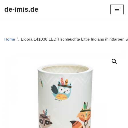
de-imis.de
Przejdź
do
treści
Home
\
Elobra 141038 LED Tischleuchte Little Indians mintfarben