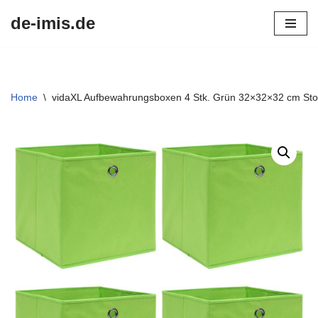
de-imis.de
Przejdź
do
treści
Home
\
vidaXL Aufbewahrungsboxen 4 Stk. Grün 32×32×32 cm Sto