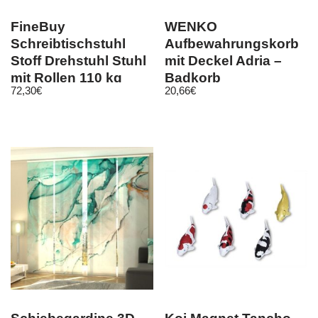
FineBuy
WENKO
Schreibtischstuhl
Aufbewahrungskorb
Stoff Drehstuhl Stuhl
mit Deckel Adria –
mit Rollen 110 kg
Badkorb
72,30
€
20,66
€
Schalenstuhl