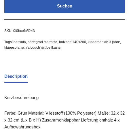
Suchen
SKU:
0f0bcefb5243
Tags:
bettsofa
,
härtegrad matratze
,
holzbett 140x200
,
kinderbett ab 3 jahre
,
klappsofa
,
schlafcouch mit bettkasten
Description
Kurzbeschreibung
Farbe: Grün Material: Vliesstoff (100% Polyester) Maße: 32 x 32
x 32 cm (L x B x H) Zusammenklappbar Lieferung enthält: 4 x
Aufbewahrungsbox