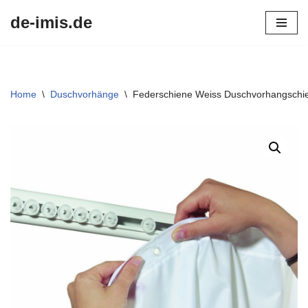
de-imis.de
Przejdź
do
treści
Home
\
Duschvorhänge
\
Federschiene Weiss Duschvorhangschie