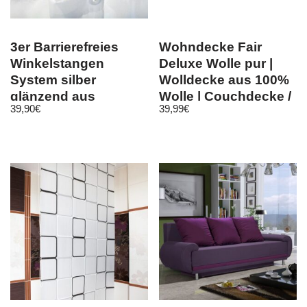
3er Barrierefreies
Wohndecke Fair
Winkelstangen
Deluxe Wolle pur |
System silber
Wolldecke aus 100%
glänzend aus
Wolle | Couchdecke /
39,90
€
39,99
€
Aluminium inkl. D…
Sofadeck…