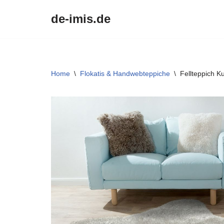
de-imis.de
Przejdź
do
treści
Home
\
Flokatis & Handwebteppiche
\
Fellteppich K