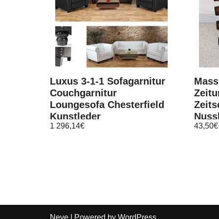
Luxus 3-1-1 Sofagarnitur
Mass
Couchgarnitur
Zeit
Loungesofa Chesterfield
Zeits
Kunstleder
Nuss
1 296,14
€
43,50
€
Neve
| Powered by
WordPress