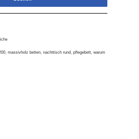
iche
200
,
massivholz betten
,
nachttisch rund
,
pflegebett
,
warum