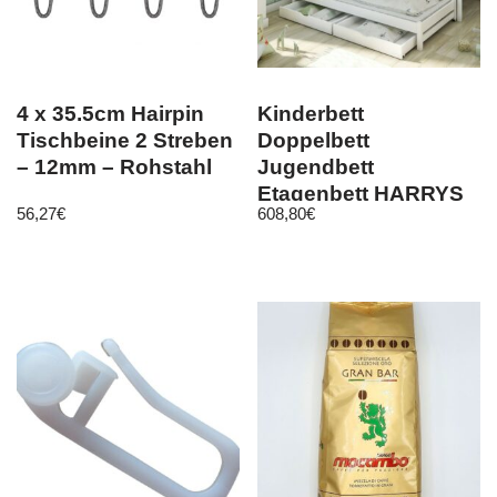
4 x 35.5cm Hairpin
Kinderbett
Tischbeine 2 Streben
Doppelbett
– 12mm – Rohstahl
Jugendbett
Etagenbett HARRYS
56,27
€
608,80
€
NEU Lieferzeit ca 1-3
Wochen