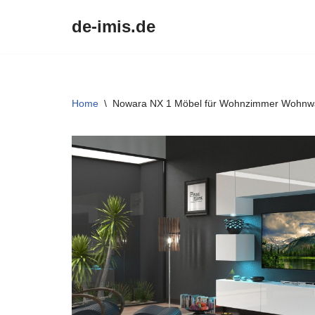
de-imis.de
Przejdź
do
treści
Home
\
Nowara NX 1 Möbel für Wohnzimmer Wohnw