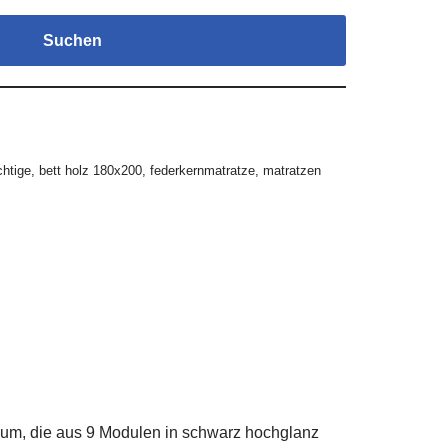
Suchen
chtige
,
bett holz 180x200
,
federkernmatratze
,
matratzen
um, die aus 9 Modulen in schwarz hochglanz