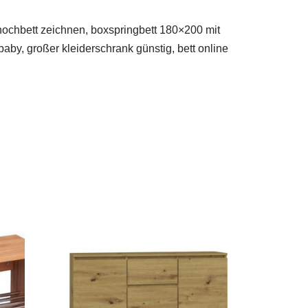
 hochbett zeichnen, boxspringbett 180×200 mit
 baby, großer kleiderschrank günstig, bett online