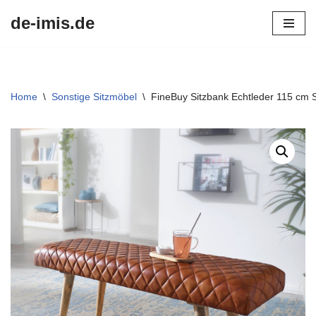
de-imis.de
Przejdź
do
treści
Home
\
Sonstige Sitzmöbel
\
FineBuy Sitzbank Echtleder 115 cm 