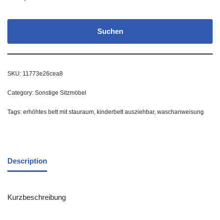
Suchen
SKU:
11773e26cea8
Category:
Sonstige Sitzmöbel
Tags:
erhöhtes bett mit stauraum
,
kinderbett ausziehbar
,
waschanweisung
Description
Kurzbeschreibung