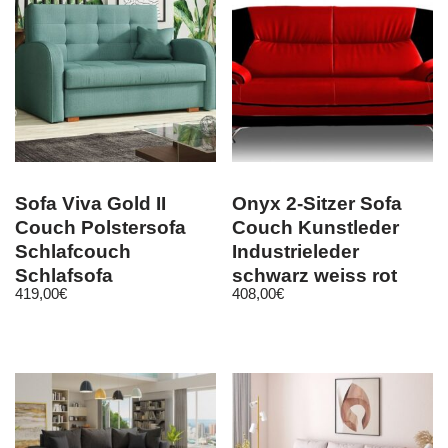
Sofa Viva Gold II
Onyx 2-Sitzer Sofa
Couch Polstersofa
Couch Kunstleder
Schlafcouch
Industrieleder
Schlafsofa
schwarz weiss rot
419,00
€
408,00
€
Bettkasten
emoebel24
Bettfunktion