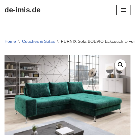
de-imis.de
Przejdź
do
treści
Home
\
Couches & Sofas
\
FURNIX Sofa BOEVIO Eckcouch L-Form 