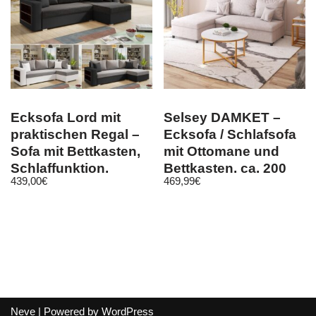
Ecksofa Lord mit
Selsey DAMKET –
praktischen Regal –
Ecksofa / Schlafsofa
Sofa mit Bettkasten,
mit Ottomane und
Schlaffunktion,
Bettkasten, ca. 200
439,00
€
469,99
€
Schlafsofa
cm
Neve
| Powered by
WordPress