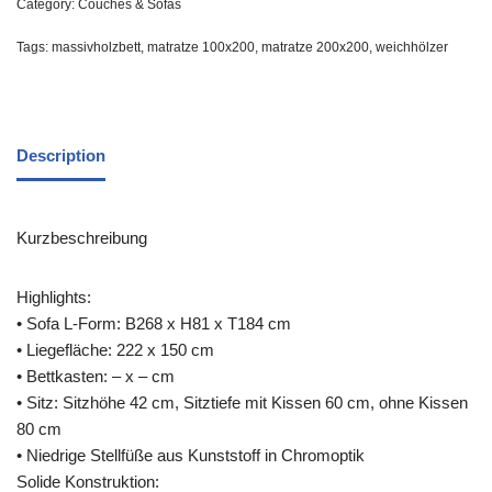
Category:
Couches & Sofas
Tags:
massivholzbett
,
matratze 100x200
,
matratze 200x200
,
weichhölzer
Description
Kurzbeschreibung
Highlights:
• Sofa L-Form: B268 x H81 x T184 cm
• Liegefläche: 222 x 150 cm
• Bettkasten: – x – cm
• Sitz: Sitzhöhe 42 cm, Sitztiefe mit Kissen 60 cm, ohne Kissen
80 cm
• Niedrige Stellfüße aus Kunststoff in Chromoptik
Solide Konstruktion: