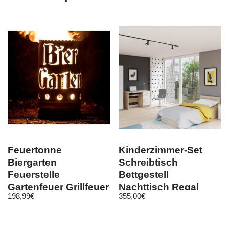
Feuertonne
Kinderzimmer-Set
Biergarten
Schreibtisch
Feuerstelle
Bettgestell
Gartenfeuer Grillfeuer
Nachttisch Regal
198,99
€
355,00
€
Calbe III Sonoma/
Weiß