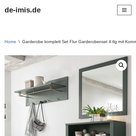
de-imis.de
Przejdź
do
treści
Home
\
Garderobe komplett Set Flur Garderobenset 4 tlg mit Ko