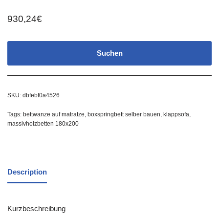
930,24
€
Suchen
SKU:
dbfebf0a4526
Tags:
bettwanze auf matratze
,
boxspringbett selber bauen
,
klappsofa
,
massivholzbetten 180x200
Description
Kurzbeschreibung