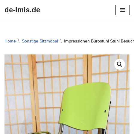
de-imis.de
Przejdź
do
treści
Home
\
Sonstige Sitzmöbel
\
Impressionen Bürostuhl Stuhl Besuch