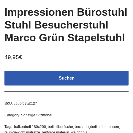
Impressionen Bürostuhl
Stuhl Besucherstuhl
Marco Grün Stapelstuhl
49,95
€
Suchen
SKU:
c9b0f67a3137
Category:
Sonstige Sitzmöbel
Tags:
balkenbett 180x200
,
bett silberfische
,
boxspringbett selber bauen
,
raumgewicht matratze
,
renforce material
,
weichholz