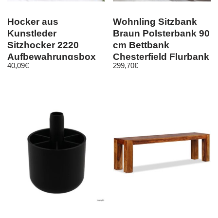
Hocker aus
Wohnling Sitzbank
Kunstleder
Braun Polsterbank 90
Sitzhocker 2220
cm Bettbank
Aufbewahrungsbox
Chesterfield Flurbank
40,09
€
299,70
€
40 cm Sitzwürfel
Samt
Truhe