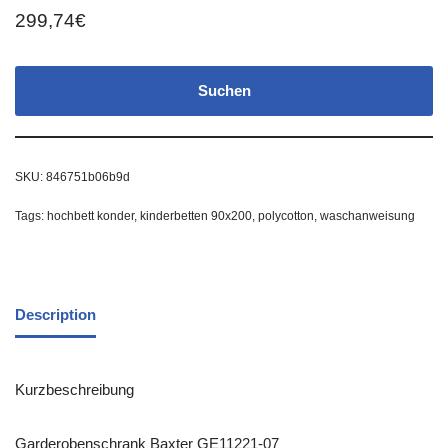
299,74
€
Suchen
SKU:
846751b06b9d
Tags:
hochbett konder
,
kinderbetten 90x200
,
polycotton
,
waschanweisung
Description
Kurzbeschreibung
Garderobenschrank Baxter GE11221-07