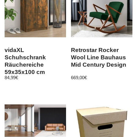
vidaXL
Retrostar Rocker
Schuhschrank
Wool Line Bauhaus
Räuchereiche
Mid Century Design
59x35x100 cm
84,99
€
669,00
€
Holzwerkstoff