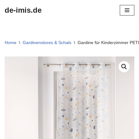
de-imis.de
Przejdź
do
treści
Home
\
Gardinenstores & Schals
\
Gardine für Kinderzimmer PETI