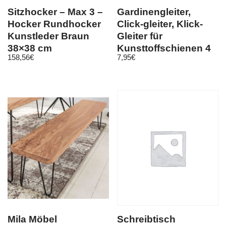
Sitzhocker – Max 3 –
Gardinengleiter,
Hocker Rundhocker
Click-gleiter, Klick-
Kunstleder Braun
Gleiter für
38×38 cm
Kunsttoffschienen 4
158,56
€
7,95
€
mm HC91
Mila Möbel
Schreibtisch