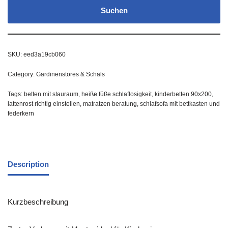
Suchen
SKU:
eed3a19cb060
Category:
Gardinenstores & Schals
Tags:
betten mit stauraum
,
heiße füße schlaflosigkeit
,
kinderbetten 90x200
,
lattenrost richtig einstellen
,
matratzen beratung
,
schlafsofa mit bettkasten und
federkern
Description
Kurzbeschreibung