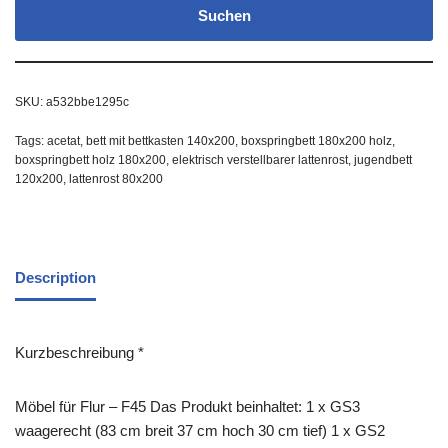
Suchen
SKU:
a532bbe1295c
Tags:
acetat
,
bett mit bettkasten 140x200
,
boxspringbett 180x200 holz
,
boxspringbett holz 180x200
,
elektrisch verstellbarer lattenrost
,
jugendbett
120x200
,
lattenrost 80x200
Description
Kurzbeschreibung *
Möbel für Flur – F45 Das Produkt beinhaltet: 1 x GS3
waagerecht (83 cm breit 37 cm hoch 30 cm tief) 1 x GS2