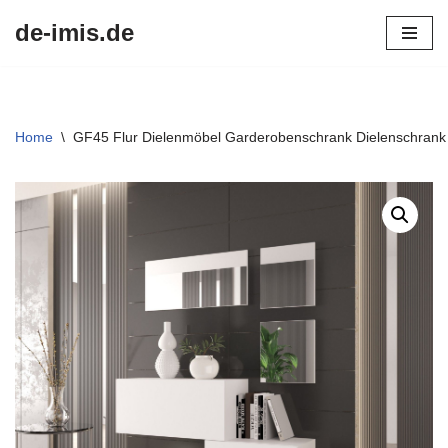
de-imis.de
Przejdź
do
treści
Home
\
GF45 Flur Dielenmöbel Garderobenschrank Dielenschrank