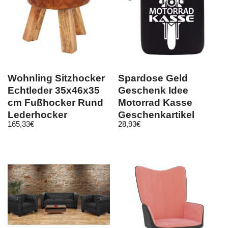
Wohnling Sitzhocker
Spardose Geld
Echtleder 35x46x35
Geschenk Idee
cm Fußhocker Rund
Motorrad Kasse
Lederhocker
Geschenkartikel
165,33
€
28,93
€
Massivholz
Schwarz Größe L