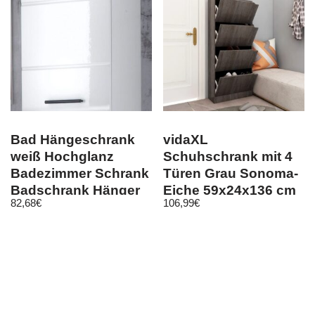
Bad Hängeschrank
vidaXL
weiß Hochglanz
Schuhschrank mit 4
Badezimmer Schrank
Türen Grau Sonoma-
Badschrank Hänger
Eiche 59x24x136 cm
82,68
€
106,99
€
30×77 cm Skin