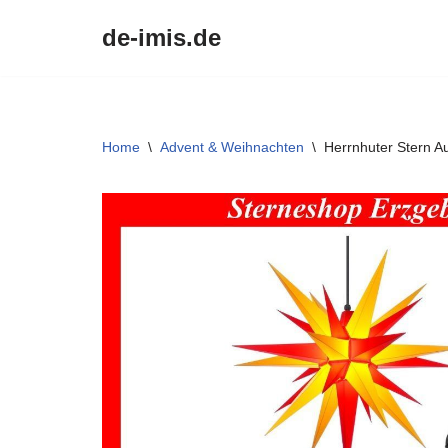
de-imis.de
Przejdź
do
treści
Home
\
Advent & Weihnachten
\
Herrnhuter Stern A