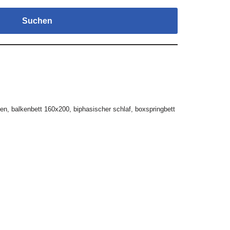
Suchen
gen
,
balkenbett 160x200
,
biphasischer schlaf
,
boxspringbett