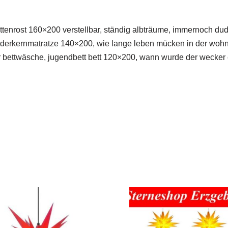
lattenrost 160×200 verstellbar, ständig albträume, immernoch dude
 federkernmatratze 140×200, wie lange leben mücken in der wohn
ür bettwäsche, jugendbett bett 120×200, wann wurde der wecker 