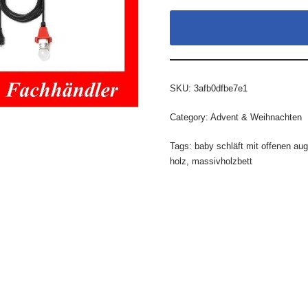
SKU:
3afb0dfbe7e1
Category:
Advent & Weihnachten
Tags:
baby schläft mit offenen au
holz
,
massivholzbett