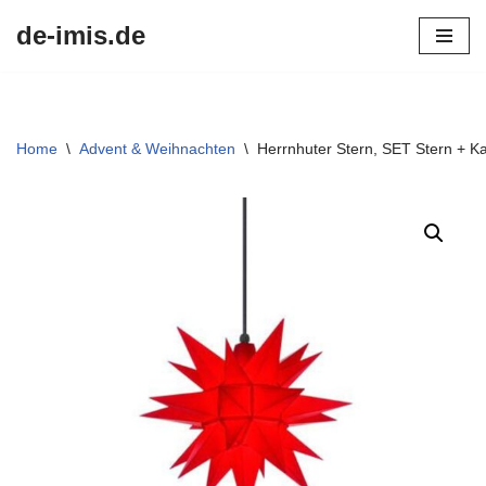
de-imis.de
Przejdź
do
treści
Home
\
Advent & Weihnachten
\
Herrnhuter Stern, SET Stern + K