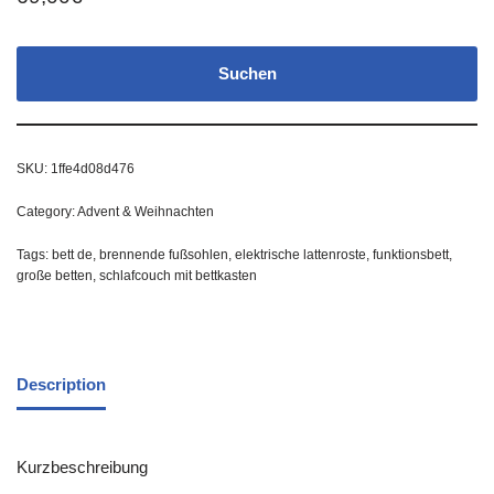
Suchen
SKU:
1ffe4d08d476
Category:
Advent & Weihnachten
Tags:
bett de
,
brennende fußsohlen
,
elektrische lattenroste
,
funktionsbett
,
große betten
,
schlafcouch mit bettkasten
Description
Kurzbeschreibung