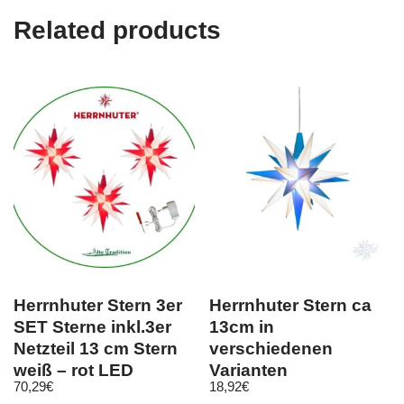
Related products
Herrnhuter Stern 3er
Herrnhuter Stern ca
SET Sterne inkl.3er
13cm in
Netzteil 13 cm Stern
verschiedenen
weiß – rot LED
Varianten
70,29
€
18,92
€
Komplett