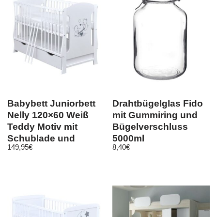
Babybett Juniorbett
Drahtbügelglas Fido
Nelly 120×60 Weiß
mit Gummiring und
Teddy Motiv mit
Bügelverschluss
Schublade und
5000ml
149,95
€
8,40
€
Matratze