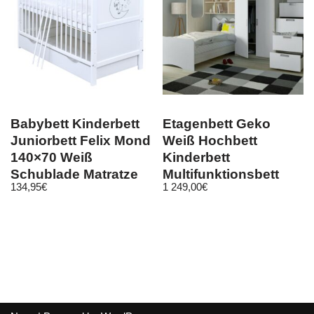
Babybett Kinderbett
Etagenbett Geko
Juniorbett Felix Mond
Weiß Hochbett
140×70 Weiß
Kinderbett
Schublade Matratze
Multifunktionsbett
134,95
€
1 249,00
€
Kinderzimmer 90×200