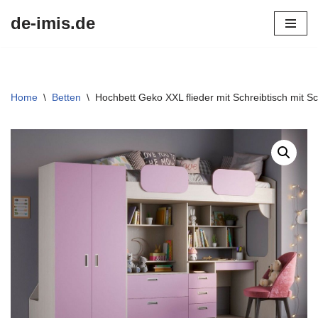
de-imis.de
Przejdź
do
treści
Home
\
Betten
\
Hochbett Geko XXL flieder mit Schreibtisch mit