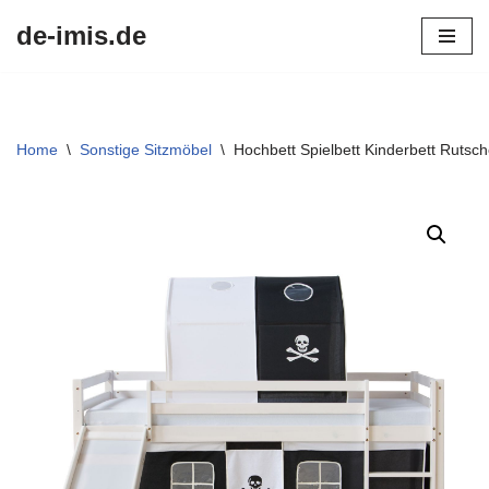
de-imis.de
Przejdź
do
treści
Home
\
Sonstige Sitzmöbel
\
Hochbett Spielbett Kinderbett Ruts