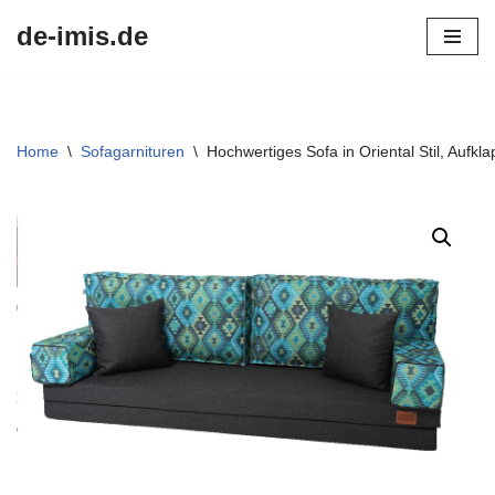
de-imis.de
Przejdź
do
treści
Home
\
Sofagarnituren
\
Hochwertiges Sofa in Oriental Stil, Aufkl