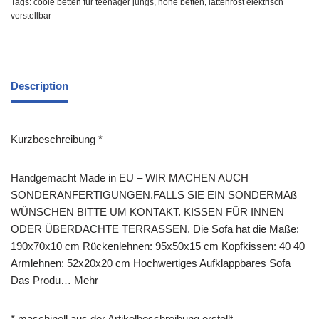
Tags:
coole betten für teenager jungs
,
hohe betten
,
lattenrost elektrisch
verstellbar
Description
Kurzbeschreibung *
Handgemacht Made in EU – WIR MACHEN AUCH
SONDERANFERTIGUNGEN.FALLS SIE EIN SONDERMAß
WÜNSCHEN BITTE UM KONTAKT. KISSEN FÜR INNEN
ODER ÜBERDACHTE TERRASSEN. Die Sofa hat die Maße:
190x70x10 cm Rückenlehnen: 95x50x15 cm Kopfkissen: 40 40
Armlehnen: 52x20x20 cm Hochwertiges Aufklappbares Sofa
Das Produ… Mehr
* maschinell aus der Artikelbeschreibung erstellt