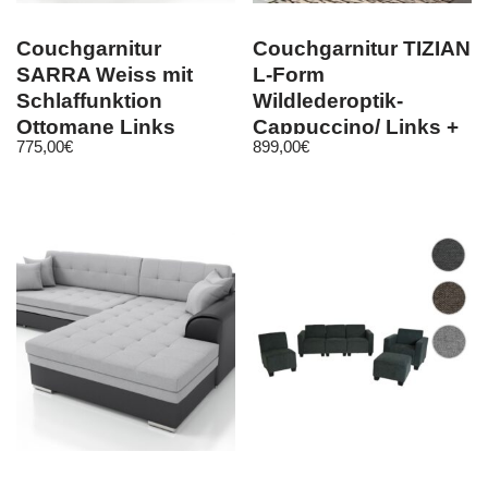
Couchgarnitur
Couchgarnitur TIZIAN
SARRA Weiss mit
L-Form
Schlaffunktion
Wildlederoptik-
Ottomane Links
Cappuccino/ Links +
775,00
€
899,00
€
Hocker