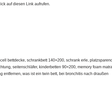
ick auf diesen Link aufrufen.
ocell bettdecke, schrankbett 140×200, schrank erle, platzsparend
htung, seitenschläfer, kinderbetten 90×200, memory foam matrat
g entfernen, was ist ein twin bett, bei bronchitis nach draußen