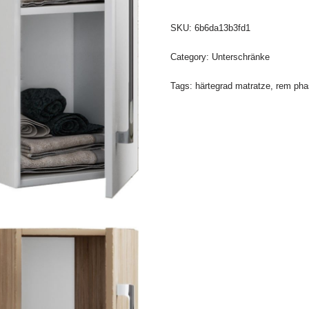
SKU:
6b6da13b3fd1
Category:
Unterschränke
Tags:
härtegrad matratze
,
rem pha