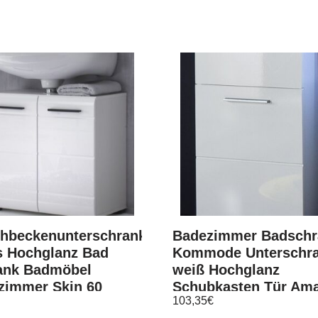
hbeckenunterschrank
Badezimmer Badschr
s Hochglanz Bad
Kommode Unterschr
ank Badmöbel
weiß Hochglanz
zimmer Skin 60
Schubkasten Tür Am
103,35
€