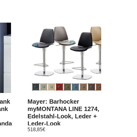
ank
Mayer: Barhocker
ank
myMONTANA LINE 1274,
Edelstahl-Look, Leder +
anda
Leder-Look
518,85
€