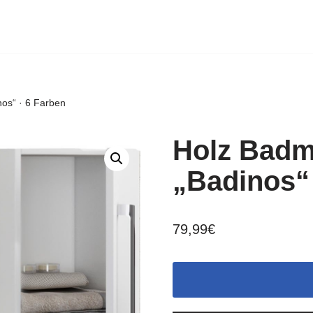
os“ · 6 Farben
Holz Badm
„Badinos“ 
79,99
€