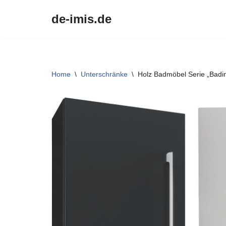
de-imis.de
Przejdź
do
treści
Home
\
Unterschränke
\
Holz Badmöbel Serie „Badin