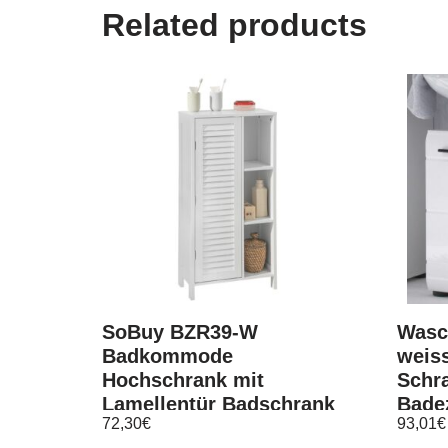
Related products
SoBuy BZR39-W
Wasc
Badkommode
weis
Hochschrank mit
Schr
Lamellentür Badschrank
Bade
72,30
€
93,01
€
Aufbewahrungsschrank