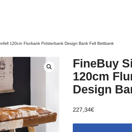
nfell 120cm Flurbank Polsterbank Design Bank Fell Bettbank
FineBuy Si
120cm Flu
Design Ban
227,34
€