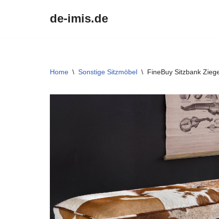
de-imis.de
Przejdź
do
treści
Home
\
Sonstige Sitzmöbel
\
FineBuy Sitzbank Ziege