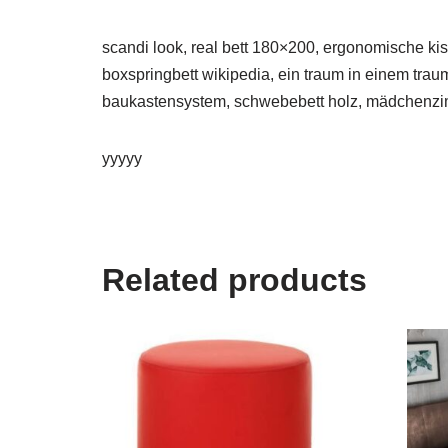
scandi look, real bett 180×200, ergonomische kis
boxspringbett wikipedia, ein traum in einem trau
baukastensystem, schwebebett holz, mädchenzim
yyyyy
Related products