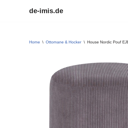
de-imis.de
Przejdź
do
treści
Home
\
Ottomane & Hocker
\
House Nordic Pouf EJB