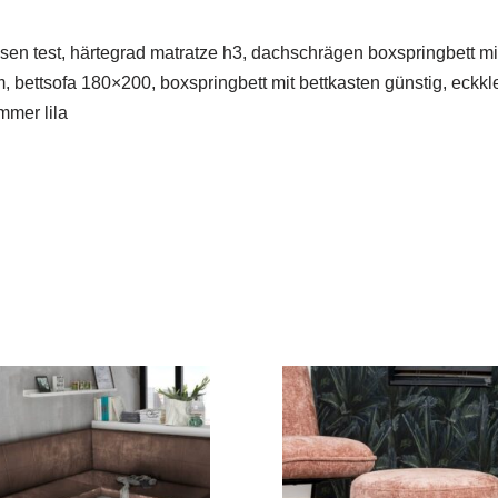
sen test, härtegrad matratze h3, dachschrägen boxspringbett mit
m, bettsofa 180×200, boxspringbett mit bettkasten günstig, eckk
mer lila