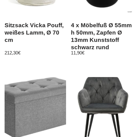
Sitzsack Vicka Pouff,
4 x Möbelfuß Ø 55mm
weißes Lamm, Ø 70
h 50mm, Zapfen Ø
cm
13mm Kunststoff
schwarz rund
212,30
€
11,90
€
Möbelgleiter