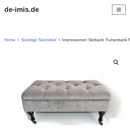
de-imis.de
Przejdź
do
treści
Home
\
Sonstige Sitzmöbel
\
Impressionen Sitzbank Truhenbank P