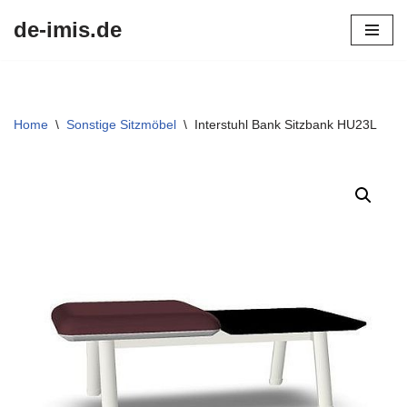
de-imis.de
Przejdź
do
treści
Home
\
Sonstige Sitzmöbel
\
Interstuhl Bank Sitzbank HU23L