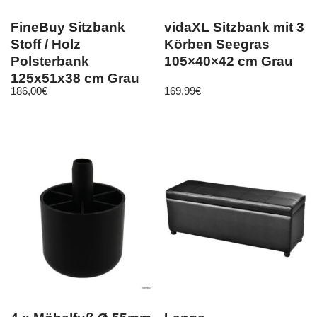
FineBuy Sitzbank
vidaXL Sitzbank mit 3
Stoff / Holz
Körben Seegras
Polsterbank
105×40×42 cm Grau
125x51x38 cm Grau
186,00
€
169,99
€
Bettbank Flurbank