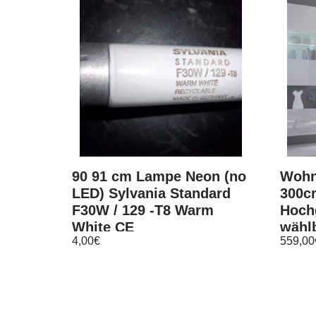
90 91 cm Lampe Neon (no
Wohn
LED) Sylvania Standard
300cm
F30W / 129 -T8 Warm
Hochg
White CE
wähl
4,00
€
559,00