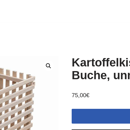
Kartoffelk
Buche, un
75,00
€