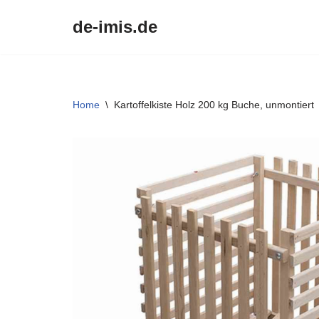
de-imis.de
Przejdź
do
treści
Home
\
Kartoffelkiste Holz 200 kg Buche, unmontiert