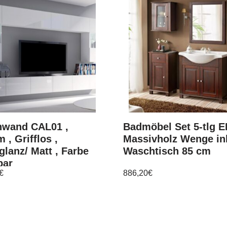
wand CAL01 ,
Badmöbel Set 5-tlg 
 , Grifflos ,
Massivholz Wenge ink
lanz/ Matt , Farbe
Waschtisch 85 cm
bar
€
886,20
€