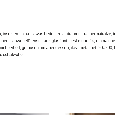
insekten im haus, was bedeuten albträume, partnermatratze, topp
 erhöhen, schwebetürenschrank glasfront, best möbel24, emma 
nicht erholt, gemüse zum abendessen, ikea metallbett 90×200, b
us schafwolle