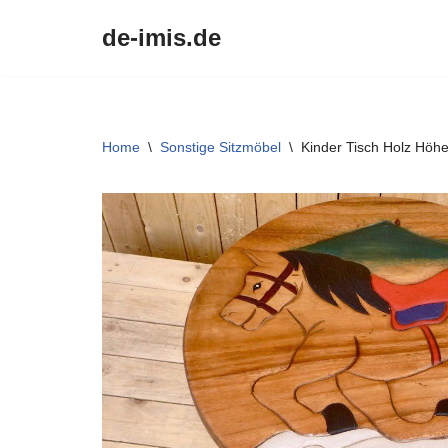
de-imis.de
Przejdź
do
treści
Home
\
Sonstige Sitzmöbel
\
Kinder Tisch Holz Höh