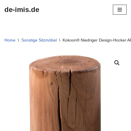
de-imis.de
Przejdź
do
treści
Home
\
Sonstige Sitzmöbel
\
Kokoon® Niedriger Design-Hocker AR